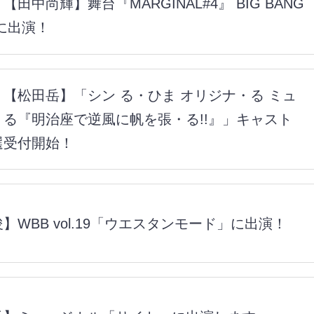
【田中尚輝】舞台『MARGINAL#4』 BIG BANG
Eに出演！
【松田岳】「シン る・ひま オリジナ・る ミュ
・る『明治座で逆風に帆を張・る!!』」キャスト
選受付開始！
】WBB vol.19「ウエスタンモード」に出演！