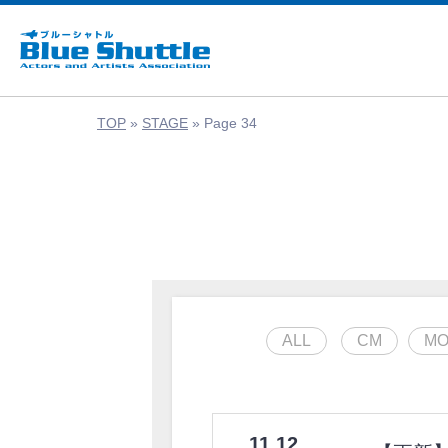
TOP
»
STAGE
»
Page 34
ALL
CM
MO
11.12