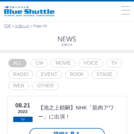
TOP
»
お知らせ
»
Page 44
ALL
CM
MOVIE
VOICE
TV
RADIO
EVENT
BOOK
STAGE
WEB
OTHER
08.21
【池之上頼嗣】NHK「筋肉アワ
2023
ー」に出演！
TV