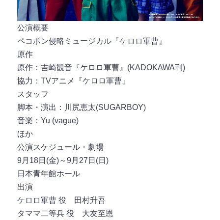
公演概要
ペコポン侵略ミュージカル『ケロロ軍曹』
原作
原作：吉崎観音『ケロロ軍曹』(KADOKAWA刊)
協力：TVアニメ『ケロロ軍曹』
スタッフ
脚本・演出：川尻恵太(SUGARBOY)
音楽：Yu (vague)
ほか
公演スケジュール・劇場
9月18日(金)～9月27日(日)
日本青年館ホール
出演
ケロロ軍曹 役 田村升吾
タママ二等兵 役 大友至恩