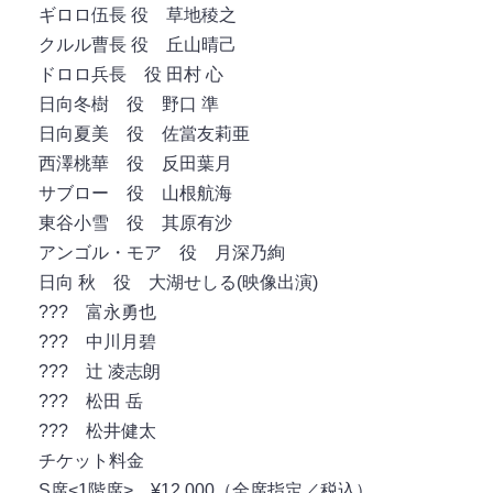
ギロロ伍長 役 草地稜之
クルル曹長 役 丘山晴己
ドロロ兵長 役 田村 心
日向冬樹 役 野口 準
日向夏美 役 佐當友莉亜
西澤桃華 役 反田葉月
サブロー 役 山根航海
東谷小雪 役 其原有沙
アンゴル・モア 役 月深乃絢
日向 秋 役 大湖せしる(映像出演)
??? 富永勇也
??? 中川月碧
??? 辻 凌志朗
??? 松田 岳
??? 松井健太
チケット料金
S席<1階席> ¥12,000（全席指定／税込）