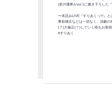
(前川優希がvol.1に書き下ろし
〜本読みLIVE『すりあくっ!!!』と
事前稽古などは一切なく、演劇の
(？)大修正(？)していく様をお客
#すりあく