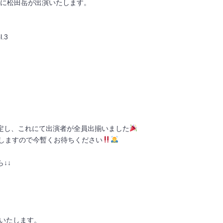
ol.3に松田岳が出演いたします。
.3
定し、これにて出演者が全員出揃いました
しますので今暫くお待ちください
↓↓
演いたします。