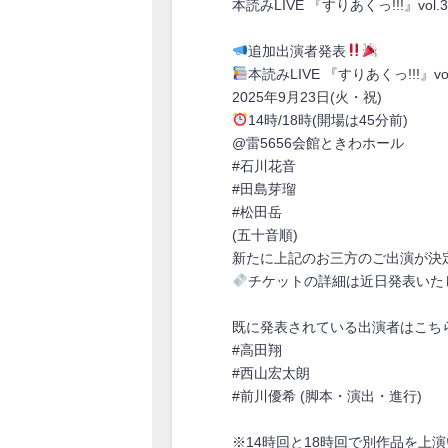
本読みLIVE 『すりあくっ!!!』v
追加出演者発表
本読みLIVE 『すりあくっ!!!』vol
2025年9月23日(火・祝)
14時/18時(開場は45分前)
@雷5656会館ときわホール
#石川花音
#田島芽瑠
#松田岳
(五十音順)
新たに上記のお三方のご出演が決
チケットの詳細は近日発表いた
既に発表されている出演者はこちら
#高田翔
#西山宏太朗
#前川優希 (脚本・演出・進行)
※14時回と18時回で別作品を上