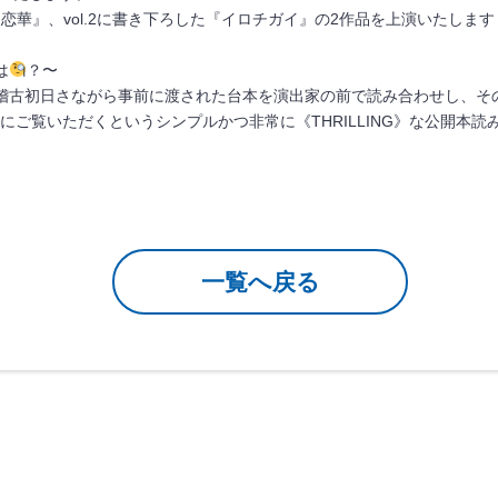
た『恋華』、vol.2に書き下ろした『イロチガイ』の2作品を上演いたします
は
？〜
稽古初日さながら事前に渡された台本を演出家の前で読み合わせし、そ
様にご覧いただくというシンプルかつ非常に《THRILLING》な公開本
一覧へ戻る