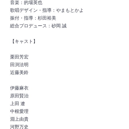
音楽：的場英也
歌唱デザイン・指導：やまもとかよ
振付・指導：杉田裕美
総合プロデュース：砂岡 誠
【キャスト】
栗田芳宏
田渕法明
近藤美鈴
伊藤麻衣
原田賢治
上田 遼
中根愛理
淵上由貴
河野万史