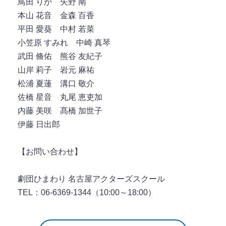
鳥田 りか 矢野 南
本山 花音 金森 百香
平田 愛葵 中村 若菜
小笠原 すみれ 中崎 真琴
武田 脩佑 熊谷 友紀子
山岸 莉子 岩元 麻祐
松浦 夏蓮 溝口 敬介
佐橋 星音 丸尾 恵吏加
内藤 美咲 髙橋 加世子
伊藤 日出郎
【お問い合わせ】
劇団ひまわり 名古屋アクターズスクール
TEL：06-6369-1344（10:00～18:00）