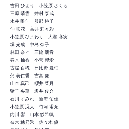
吉田 ひより 小笠原 さくら
三原 晴雲 井村 泰成
永井 唯佳 服部 桃子
仲 咲花 高井 莉々彩
小笠原 ひまわり 大瀧 麻実
堀 光成 中島 奈子
林田 奈々 三輪 璃音
春木 柚香 小菅 梨愛
古屋 百椛 日比野 愛柚
蒲 萌仁香 吉富 廉
山本 真己 櫻井 菜月
猪子 央華 坂井 俊介
石川 すみれ 新海 佑佳
小笠原 滉太 竹河 甫允
内川 響 山本 紗希帆
奈木 穂乃禾 佐々木 優