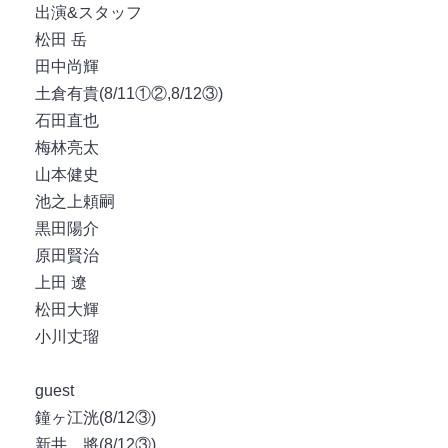
出演&スタッフ
松田 岳
田中尚輝
土倉有貴(8/11①②,8/12③)
石田直也
梅林亮太
山本健史
池之上頼嗣
黒田陽介
原田賢治
上田 遼
松田大輝
小川丈瑠
guest
鐘ヶ江洸(8/12③)
新井 將(8/12③)