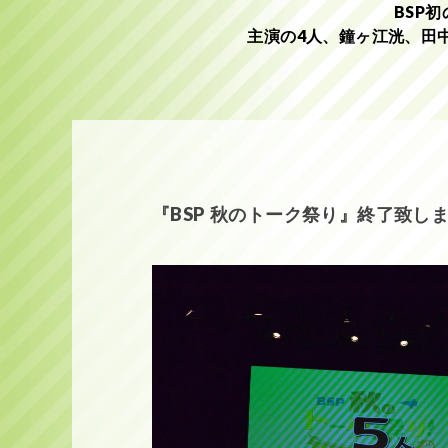
BSP
主演の4人、鐘ヶ江洸、田
『BSP 秋のトーク祭り』終了致